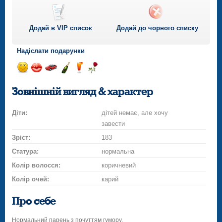
Додай в VIP список
Додай до чорного списку
Надіслати подарунки
Відправ
Відправ
Поїздка
Надіслати
Надіслати
Надіслати
посмішку
поцілунок
на
шампанське
напій
троянду
Зовнішній вигляд & характер
автомобілі
Діти:
дітей немає, але хочу
завести
Зріст:
183
Статура:
нормальна
Колір волосся:
коричневий
Колір очей:
карий
Про себе
Нормальний парень з почуттям гумору.