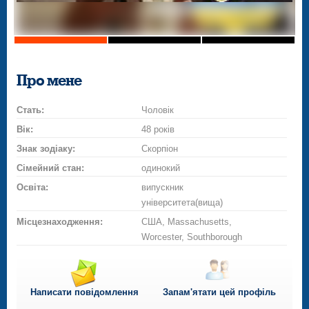
Про мене
Стать:
Чоловік
Вік:
48 років
Знак зодіаку:
Скорпіон
Сімейний стан:
одинокий
Освіта:
випускник
університета(вища)
Місцезнаходження:
США, Massachusetts,
Worcester, Southborough
Написати повідомлення
Запам'ятати цей профіль