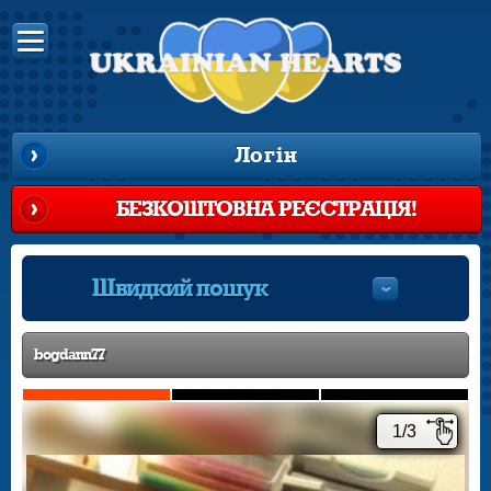
Логін
БЕЗКОШТОВНА РЕЄСТРАЦІЯ!
Швидкий пошук
bogdann77
1/3