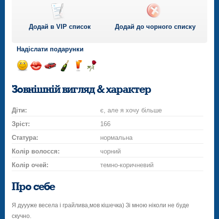
Додай в VIP список
Додай до чорного списку
Надіслати подарунки
Відправ
Відправ
Поїздка
Надіслати
Надіслати
Надіслати
посмішку
поцілунок
на
шампанське
напій
троянду
Зовнішній вигляд & характер
автомобілі
Діти:
є, але я хочу більше
Зріст:
166
Статура:
нормальна
Колір волосся:
чорний
Колір очей:
темно-коричневий
Про себе
Я дуууже весела і грайлива,мов кішечка) Зі мною ніколи не буде
скучно.