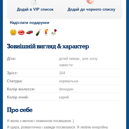
Додай в VIP список
Додай до чорного списку
Надіслати подарунки
Відправ
Відправ
Поїздка
Надіслати
Надіслати
Надіслати
посмішку
поцілунок
на
шампанське
напій
троянду
Зовнішній вигляд & характер
автомобілі
Діти:
дітей немає, але хочу
завести
Зріст:
164
Статура:
нормальна
Колір волосся:
блондин
Колір очей:
карий
Про себе
Я жінка з милою і невинною посмішкою :)
Я щира, романтична і завжди посміхаюся. Я люблю енергійну