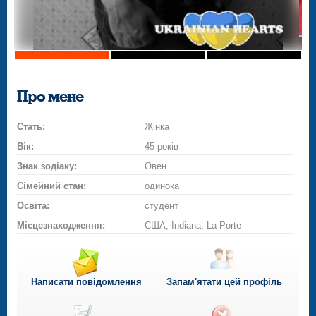
Про мене
Стать:
Жінка
Вік:
45 років
Знак зодіаку:
Овен
Сімейний стан:
одинока
Освіта:
студент
Місцезнаходження:
США, Indiana, La Porte
Написати повідомлення
Запам'ятати цей профіль