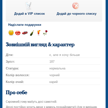
Додай в VIP список
Додай до чорного списку
Надіслати подарунки
Відправ
Відправ
Поїздка
Надіслати
Надіслати
Надіслати
посмішку
поцілунок
на
шампанське
напій
троянду
Зовнішній вигляд & характер
автомобілі
Діти:
є, але я хочу більше
Зріст:
187
Статура:
нормальна
Колір волосся:
чорний
Колір очей:
карий
Про себе
Скромний,тому мабуть досі самотній.
Друзі постійно хочуть мене з кимось познайомити)) Але я вирішив,