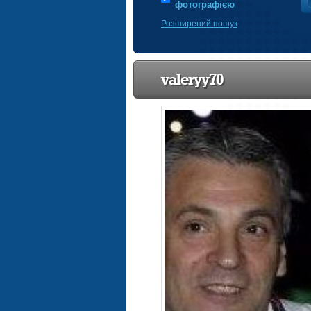
фотографією
Розширений пошук
valeryy70