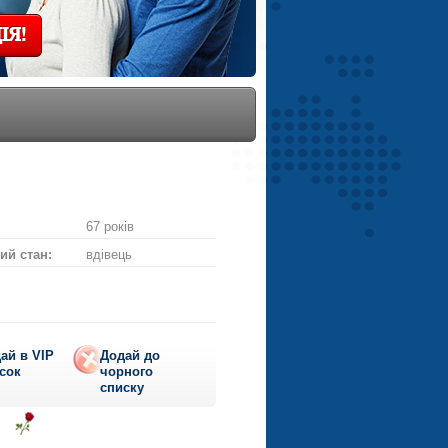
ІЯ!
67 років
ий стан:
вдівець
ай в VIP
Додай до
сок
чорного
списку
ти
діслати
Надіслати