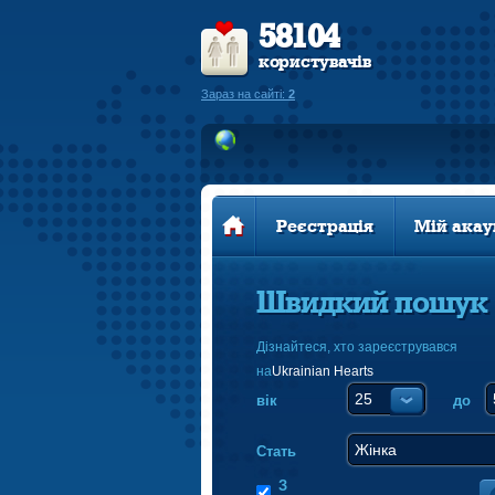
58104
користувачів
Зараз на сайті:
2
Реєстрація
Мій акау
Швидкий пошук
Дізнайтеся, хто зареєструвався
на
Ukrainian Hearts
вік
до
Стать
З