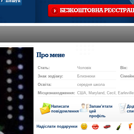
Пошук
БЕЗКОШТОВНА РЕЄСТРАЦ
Про мене
Стать:
Чоловік
Вік:
Знак зодіаку:
Близнюки
Сімейн
Освіта:
середня школа
Місцезнаходження:
США, Maryland, Cecil, Earleville
Написати
Запам'ятати
Дод
повідомлення
цей
спи
профіль
Надіслати подарунки
Відправ
Відправ
Поїздка
Надісла
На