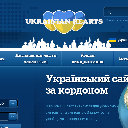
Запам'ятати м
украї
Питання що часто
Умови
нт
Іст
задаються
використання
Український са
за кордоном
Найбільший сайт знайомств для українських
емігрантів та емігранток. Знайомтеся з
українцями за кордоном сьогодні!