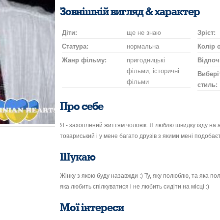
посмішку
поцілунок
на
шампан
нап
Зовнішній вигляд & характер
автомобілі
Діти:
ще не знаю
Зріст:
Статура:
нормальна
Колір 
Жанр фільму:
пригодницькі
Відпоч
фільми, історичні
Вибері
фільми
стиль:
Про себе
Я - захоплений життям чоловік. Я люблю швидку їзду на 
товариський і у мене багато друзів з якими мені подобає
Шукаю
Жінку з якою буду назавжди :) Ту, яку полюблю, та яка по
яка любить спілкуватися і не любить сидіти на місці :)
Мої інтереси