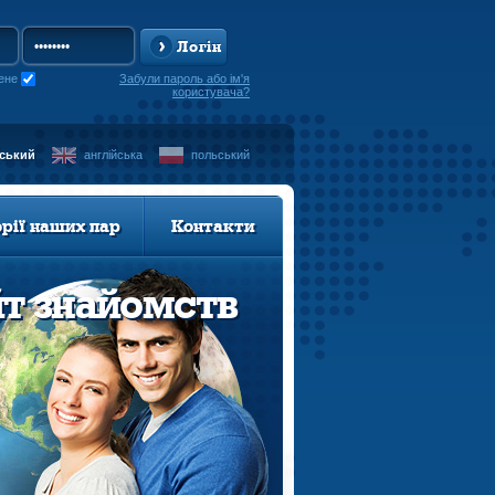
Логін
ене
Забули пароль або ім'я
користувача?
нський
англійська
польський
орії наших пар
Контакти
йт знайомств