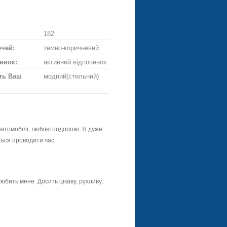
ське
ій
троянду
182
очей:
темно-коричневий
инок:
активний відпочинок
ть Ваш
модний(стильний)
автомобілі, люблю подорожі. Я дуже
ться проводити час.
любить мене. Досить цікаву, рухливу,