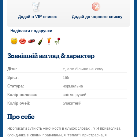
Додай в VIP список
Додай до чорного списку
Надіслати подарунки
Відправ
Відправ
Поїздка
Надіслати
Надіслати
Надіслати
посмішку
поцілунок
на
шампанське
напій
троянду
Зовнішній вигляд & характер
автомобілі
Діти:
є, але більше не хочу
Зріст:
165
Статура:
нормальна
Колір волосся:
світло-русий
Колір очей:
блакитний
Про себе
Як описати сутність жіночності в кількох словах ...? Я приваблива
блондинка зі своїми правилами, я "тепла" і пристрасна, я