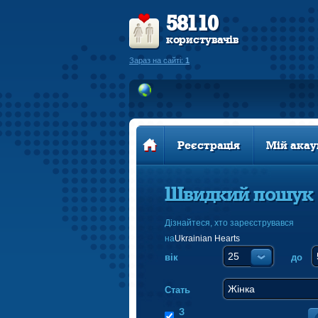
58110
користувачів
Зараз на сайті:
1
Реєстрація
Мій акау
Швидкий пошук
Дізнайтеся, хто зареєструвався
на
Ukrainian Hearts
вік
до
Стать
З