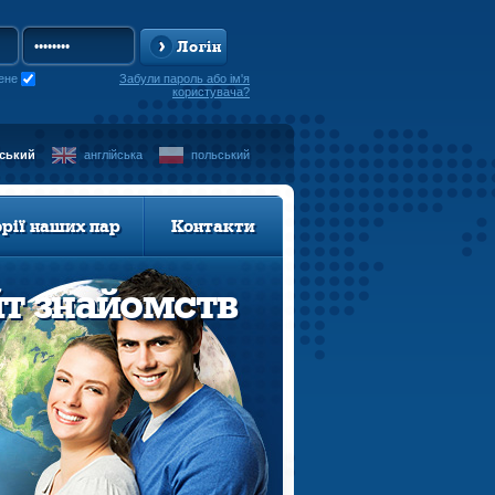
Логін
ене
Забули пароль або ім'я
користувача?
нський
англійська
польський
орії наших пар
Контакти
йт знайомств