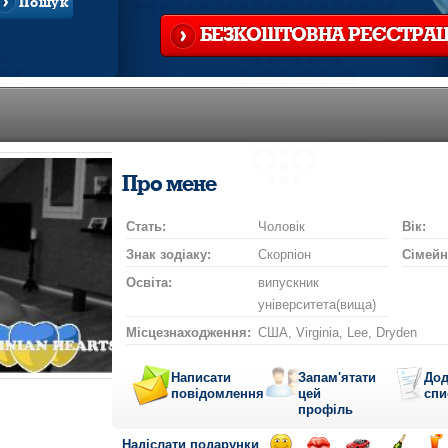
Пошук
БЕЗКОШТОВНА РЕЄСТРАЦ
Про мене
Стать:
Чоловік
Вік:
Знак зодіаку:
Скорпіон
Сімейн
Освіта:
випускник
університета(вища)
Місцезнаходження:
США, Virginia, Lee, Dryden
Написати
Запам'ятати
Дод
повідомлення
цей
спи
профіль
Надіслати подарунки