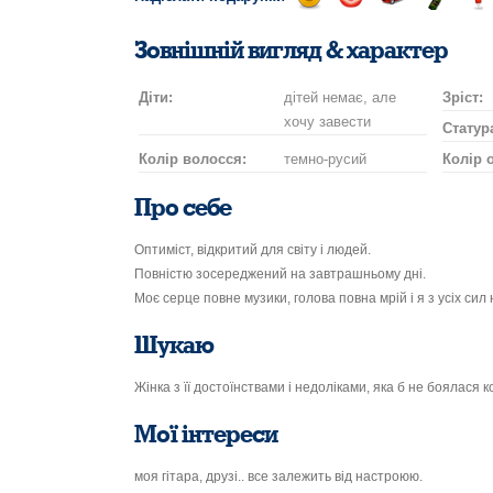
Відправ
Відправ
Поїздка
Надісла
На
посмішку
поцілунок
на
шампан
нап
Зовнішній вигляд & характер
автомобілі
Діти:
дітей немає, але
Зріст:
хочу завести
Статур
Колір волосся:
темно-русий
Колір 
Про себе
Оптиміст, відкритий для світу і людей.
Повністю зосереджений на завтрашньому дні.
Моє серце повне музики, голова повна мрій і я з усіх си
Шукаю
Жінка з її достоїнствами і недоліками, яка б не боялася ко
Мої інтереси
моя гітара, друзі.. все залежить від настроюю.