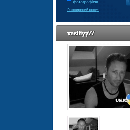
фотографією
Розширений пошук
vasiliyy77