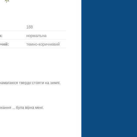
ти
діслати
Надіслати
ське
ій
троянду
188
а:
нормальна
очей:
темно-коричневий
л намагаюся твердо стояти на землі.
хання ... була вірна мені.