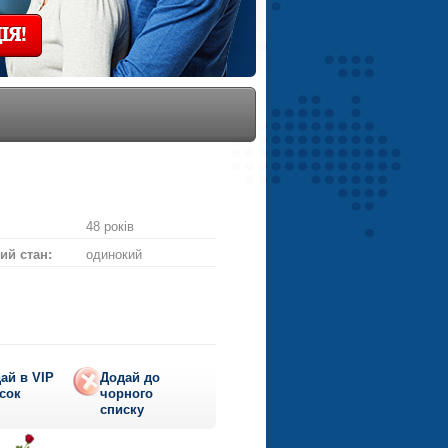
ІЯ!
48 років
ий стан:
одинокий
ай в VIP
Додай до
сок
чорного
списку