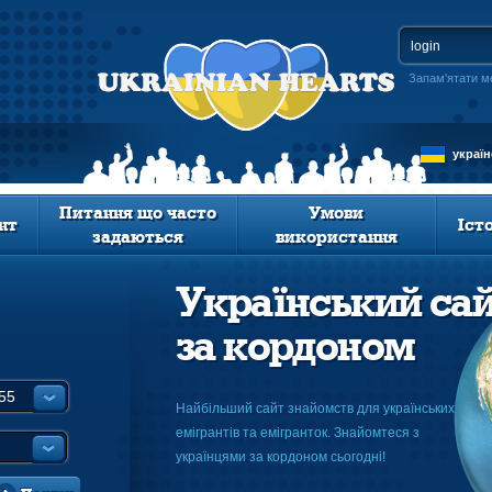
Запам'ятати м
украї
Питання що часто
Умови
нт
Іст
задаються
використання
Український са
за кордоном
Найбільший сайт знайомств для українських
емігрантів та емігранток. Знайомтеся з
українцями за кордоном сьогодні!