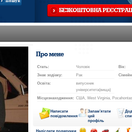
Пошук
БЕЗКОШТОВНА РЕЄСТРАЦ
Про мене
Стать:
Чоловік
Вік:
Знак зодіаку:
Рак
Сімейн
Освіта:
випускник
університета(вища)
Місцезнаходження:
США, West Virginia, Pocahonta
Написати
Запам'ятати
Дод
повідомлення
цей
спи
профіль
Надіслати подарунки