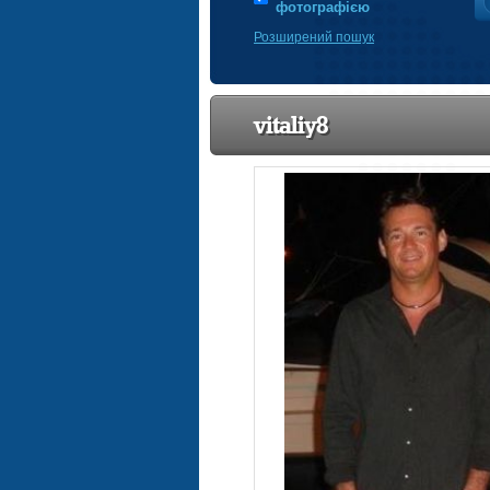
фотографією
Розширений пошук
vitaliy8