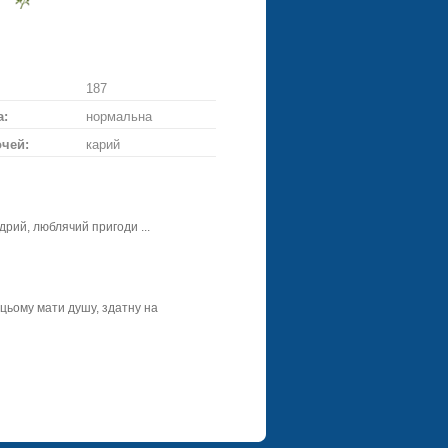
ти
діслати
Надіслати
ське
ій
троянду
187
а:
нормальна
очей:
карий
дрий, люблячий пригоди ...
 цьому мати душу, здатну на