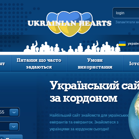
Запам'ятати м
украї
Питання що часто
Умови
нт
Іст
задаються
використання
Український са
за кордоном
Найбільший сайт знайомств для українських
емігрантів та емігранток. Знайомтеся з
українцями за кордоном сьогодні!