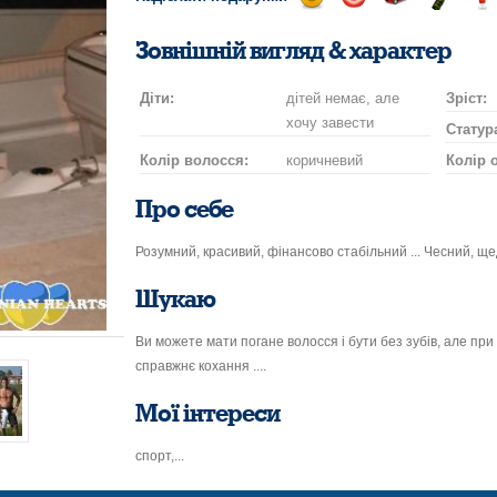
Відправ
Відправ
Поїздка
Надісла
На
посмішку
поцілунок
на
шампан
нап
Зовнішній вигляд & характер
автомобілі
Діти:
дітей немає, але
Зріст:
хочу завести
Статур
Колір волосся:
коричневий
Колір 
Про себе
Розумний, красивий, фінансово стабільний ... Чесний, ще
Шукаю
Ви можете мати погане волосся і бути без зубів, але при
справжнє кохання ....
Мої інтереси
спорт,...