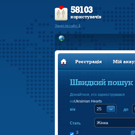
58103
користувачів
Зараз на сайті:
1
Реєстрація
Мій акау
Швидкий пошук
Дізнайтеся, хто зареєструвався
на
Ukrainian Hearts
вік
до
Стать
З