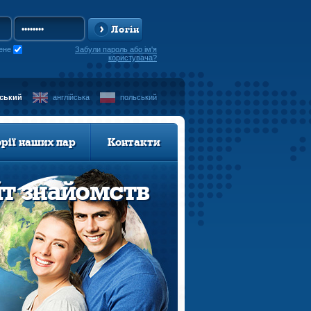
Логін
ене
Забули пароль або ім'я
користувача?
нський
англійська
польський
орії наших пар
Контакти
йт знайомств