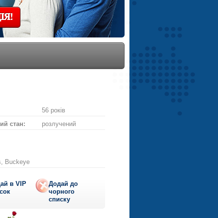
ІЯ!
56 років
ий стан:
розлучений
s, Buckeye
ай в VIP
Додай до
сок
чорного
списку