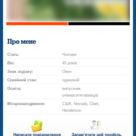
Про мене
Стать:
Чоловік
Вік:
45 років
Знак зодіаку:
Овен
Сімейний стан:
одинокий
Освіта:
випускник
університета(вища)
Місцезнаходження:
США, Nevada, Clark,
Henderson
Написати повідомлення
Запам'ятати цей профіль