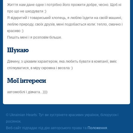
Життя нам дане одне і потрібно його прожити добре, чесно. Щоб ні
про що не шкодувати :)
Я відкритий і товариський хлопець, я люблю їздити на своїй машині,
люблю природу, своїх друзів, мені подобається коли: тепло, смачно і
красиво :)
Пишіть мені і я розповім більше.
Шукаю
Дівчину, з цікавим характером, яка любить бувати в компанії, вміє
спілкуватися, в міру скромна і весела :)
Мої інтереси
автомобілі і дівчата...))))
© Ukrainian Hearts: Тут ви зустрінете красивих українок, білорусок і
росіянок.
Веб-сайт підпадає під дію авторського права та
Положення
.