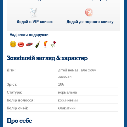
Додай в VIP список
Додай до чорного списку
Надіслати подарунки
Відправ
Відправ
Поїздка
Надіслати
Надіслати
Надіслати
посмішку
поцілунок
на
шампанське
напій
троянду
Зовнішній вигляд & характер
автомобілі
Діти:
дітей немає, але хочу
завести
Зріст:
186
Статура:
нормальна
Колір волосся:
коричневий
Колір очей:
блакитний
Про себе