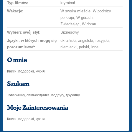
Typ filmów:
kryminał
Wakacje:
W swoim mieście, W podróży
po kraju, W górach,
Zwiedzając, W domu
Wybierz swój styl:
Biznesowy
Języki, w których mogę się
ukraiński, angielski, rosyjski,
porozumiewać:
niemiecki, polski, inne
O mnie
Книги, подорожі, кухня
Szukam
Товаришку, співбесідника, подругу, дружину
Moje Zainteresowania
Книги, подорожі, кухня