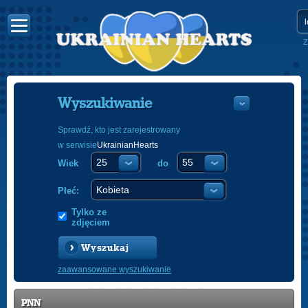
Z
Wyszukiwanie
Sprawdź, kto jest zarejestrowany
w serwisie
UkrainianHearts
УКРАЇНС
Wiek
do
ENGLISH
POLSKI
Płeć:
Tylko ze
zdjęciem
Wyszukaj
zaawansowane wyszukiwanie
PNN