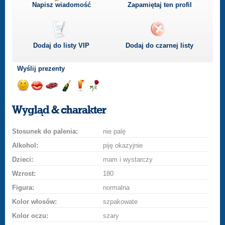
Napisz wiadomość
Zapamiętaj ten profil
Dodaj do listy
VIP
Dodaj do czarnej listy
Wyślij prezenty
Wyślij
Podaruj
Przejażdżka
Wyślij
Wyślij
Podaruj
uśmiech
buziaka
samochodem
szampana
drinka
różę
Wygląd & charakter
Stosunek do palenia:
nie palę
Alkohol:
piję okazyjnie
Dzieci:
mam i wystarczy
Wzrost:
180
Figura:
normalna
Kolor włosów:
szpakowate
Kolor oczu:
szary