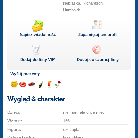
Nebraska, Richardson,
Humboldt
Napisz wiadomość
Zapamiętaj ten profil
Dodaj do listy
VIP
Dodaj do czarnej listy
Wyślij prezenty
Wyślij
Podaruj
Przejażdżka
Wyślij
Wyślij
Podaruj
uśmiech
buziaka
samochodem
szampana
drinka
różę
Wygląd & charakter
Dzieci:
nie mam ale chcę mieć
Wzrost:
166
Figura:
szczupła