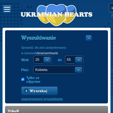
Z
Wyszukiwanie
Sprawdź, kto jest zarejestrowany
w serwisie
UkrainianHearts
УКРАЇНС
Wiek
do
ENGLISH
POLSKI
Płeć:
Tylko ze
zdjęciem
Wyszukaj
zaawansowane wyszukiwanie
Vvika30