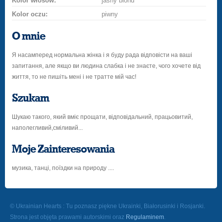
Kolor włosów:
jasny blond
Kolor oczu:
piwny
O mnie
Я насамперед нормальна жінка і я буду рада відповісти на ваші
запитання, але якщо ви людина слабка і не знаєте, чого хочете від
життя, то не пишіть мені і не тратте мій час!
Szukam
Шукаю такого, який вміє прощати, відповідальний, працьовитий,
наполегливий,сміливий...
Moje Zainteresowania
музика, танці, поїздки на природу ....
© Ukrainian Hearts : Tu poznasz piękne Ukrainki, Białorusinki i Rosjanki.
Strona jest objęta prawami autorskimi oraz
Regulaminem
.