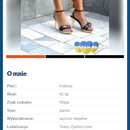
O mnie
Płeć::
Kobieta
Wiek:
42 lat
Znak zodiaku:
Waga
Stan:
panna
Wykształcenie:
wyższe niepełne
Lokalizacja:
Stany Zjednoczone,