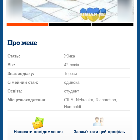
Про мене
Стать:
Жінка
Вік:
42 років
Знак зодіаку:
Терези
Сімейний стан:
одинока
Освіта:
студент
Місцезнаходження:
США, Nebraska, Richardson,
Humboldt
Написати повідомлення
Запам'ятати цей профіль