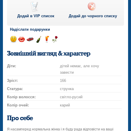
Додай в VIP список
Додай до чорного списку
Надіслати подарунки
Відправ
Відправ
Поїздка
Надіслати
Надіслати
Надіслати
посмішку
поцілунок
на
шампанське
напій
троянду
Зовнішній вигляд & характер
автомобілі
Діти:
дітей немає, але хочу
завести
Зріст:
166
Статура:
струнка
Колір волосся:
світло-русий
Колір очей:
карий
Про себе
Я насамперед нормальна жінка і я буду рада відповісти на ваші