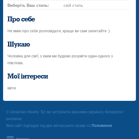
Виберіть Ваш стиль:
свій стиль
Про себе
Не вмію про себе розповідати, краще ви самі запитайте :)
Шукаю
Чоловіка для сім'ї, з яким ми будемо розуміти один-одного з
півслова.
Мої інтереси
квіти
© Ukrainian Hearts: Тут ви зустрінете красивих українок, білорусок і
росіянок.
Веб-сайт підпадає під дію авторського права та
Положення
.