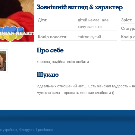
посмішку
поцілунок
на
шампан
нап
Зовнішній вигляд & характер
автомобілі
Діти:
дітей немає, але
Зріст:
хочу завести
Статур
Колір волосся:
світло-русий
Колір 
Про себе
хороша, надійна, вмію любити...
Шукаю
Идеальных отношений нет… Есть женская мудрость – не
мужская сила – прощать женские слабости.))
 українок, білорусок і росіянок.