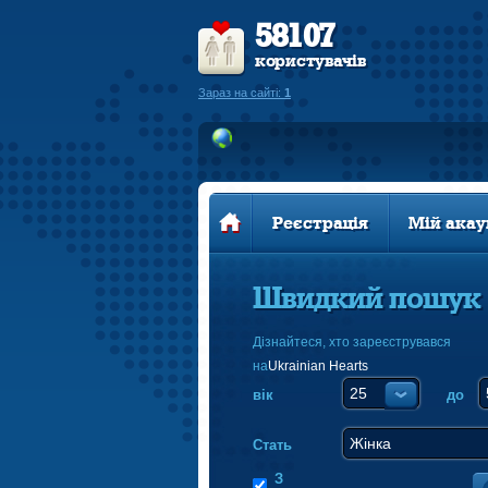
58107
користувачів
Зараз на сайті:
1
Реєстрація
Мій акау
Швидкий пошук
Дізнайтеся, хто зареєструвався
на
Ukrainian Hearts
вік
до
Стать
З