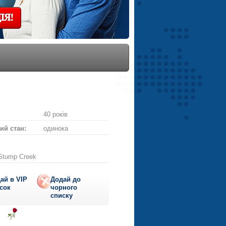
ІЯ!
40 років
ий стан:
одинока
 Stump Creek
ай в VIP
Додай до
сок
чорного
списку
ти
діслати
Надіслати