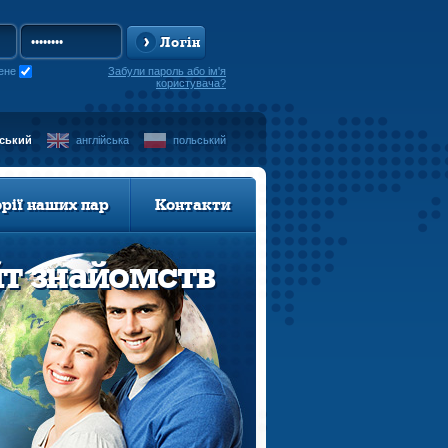
Логін
ене
Забули пароль або ім'я
користувача?
нський
англійська
польський
орії наших пар
Контакти
йт знайомств