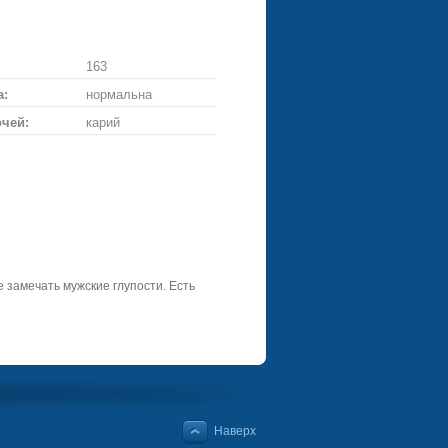
ське
ій
троянду
163
а:
нормальна
очей:
карий
 замечать мужские глупости. Есть
Наверх