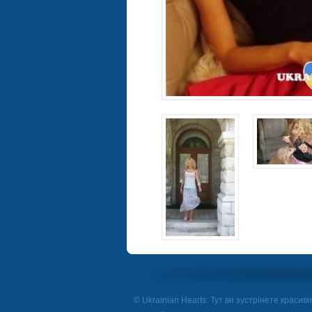
© Ukrainian Hearts: Тут ви зустрінете красивих