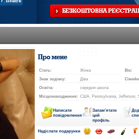
Пошук
БЕЗКОШТОВНА РЕЄСТРАЦ
Про мене
Стать:
Жінка
Вік:
Знак зодіаку:
Діва
Сімейн
Освіта:
середня школа
Місцезнаходження:
США, Pennsylvania, Jefferson,
Написати
Запам'ятати
Дод
повідомлення
цей
спи
профіль
Надіслати подарунки
Відправ
Відправ
Поїздка
Надісла
На