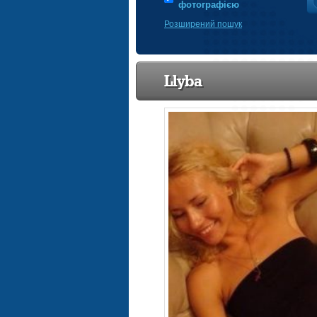
фотографією
Розширений пошук
Llyba