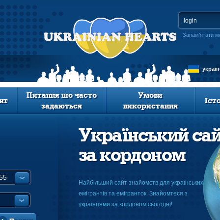
Запам'ятати м
украї
Питання що часто
Умови
нт
Іст
задаються
використання
Український са
за кордоном
Найбільший сайт знайомств для українських
емігрантів та емігранток. Знайомтеся з
українцями за кордоном сьогодні!